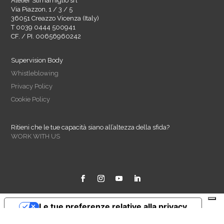
Atelier Stimamiglio srl
Via Piazzon, 1 / 3 / 5
36051 Creazzo Vicenza (Italy)
T 0039 0444 500941
CF. / PI. 00656960242
Supervision Body
Whistleblowing
Privacy Policy
Cookie Policy
Ritieni che le tue capacità siano all’altezza della sfida?
WORK WITH US
Le tue preferenze relative alla privacy
Informativa sulla raccolta