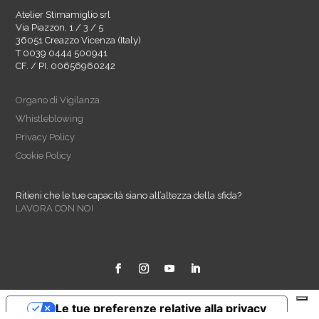
Atelier Stimamiglio srl
Via Piazzon, 1 / 3 / 5
36051 Creazzo Vicenza (Italy)
T 0039 0444 500941
CF. / PI. 00656960242
Organo di Vigilanza
Whistleblowing
Privacy Policy
Cookie Policy
Ritieni che le tue capacità siano all’altezza della sfida?
LAVORA CON NOI
Le tue preferenze relative alla privacy