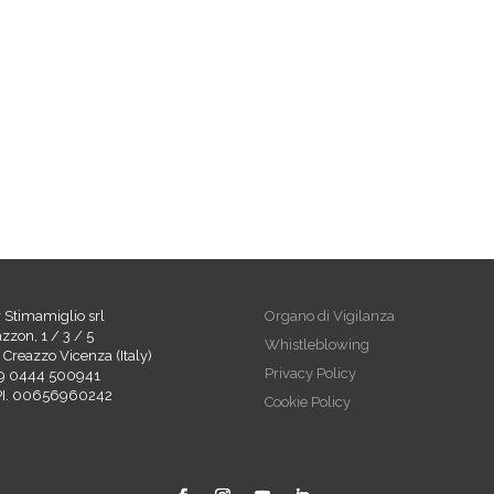
r Stimamiglio srl
Organo di Vigilanza
azzon, 1 / 3 / 5
Whistleblowing
Creazzo Vicenza (Italy)
Privacy Policy
9 0444 500941
 PI. 00656960242
Cookie Policy