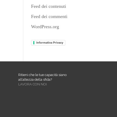
Feed dei contenuti
Feed dei commenti
WordPress.org
Informativa Privacy
Ritieni che le tue capacità siano
all’altezza della sfida?
LAVORA CON NOI