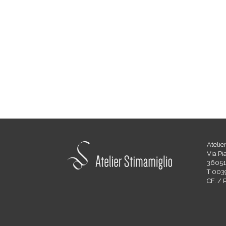
Atelie
Via Pi
36051 
T 003
CF. /