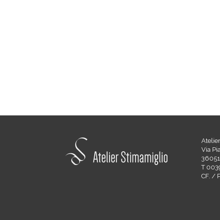
Atelie
Via Pi
36051 
T 003
CF. /