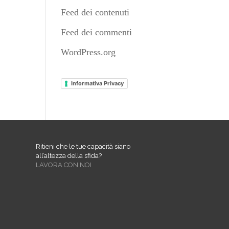
Feed dei contenuti
Feed dei commenti
WordPress.org
Informativa Privacy
Ritieni che le tue capacità siano
all’altezza della sfida?
LAVORA CON NOI