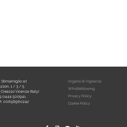
r Stimamiglio srl
Organo di Vigilanza
azzon, 1 / 3 / 5
Whistleblowing
Creazzo Vicenza (Italy)
Privacy Policy
9 0444 500941
 PI. 00656960242
Cookie Policy